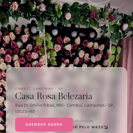
CAMBUÍ, CAMPINAS - SP
Casa Rosa Belezaria
Rua Dr. Emílio Ribas, 985 - Cambuí, Campinas - SP,
13025-140
Localização
AGENDAR AGORA
IR PELO WAZE