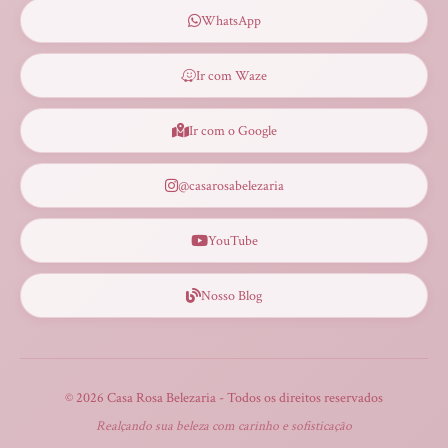
WhatsApp
Ir com Waze
Ir com o Google
@casarosabelezaria
YouTube
Nosso Blog
©
2026
Casa Rosa Belezaria - Todos os direitos reservados
Realçando sua beleza com carinho e sofisticação