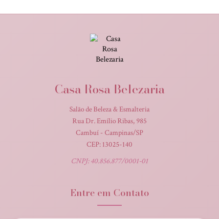
Casa Rosa Belezaria
Salão de Beleza & Esmalteria
Rua Dr. Emílio Ribas, 985
Cambuí - Campinas/SP
CEP: 13025-140
CNPJ: 40.856.877/0001-01
Entre em Contato