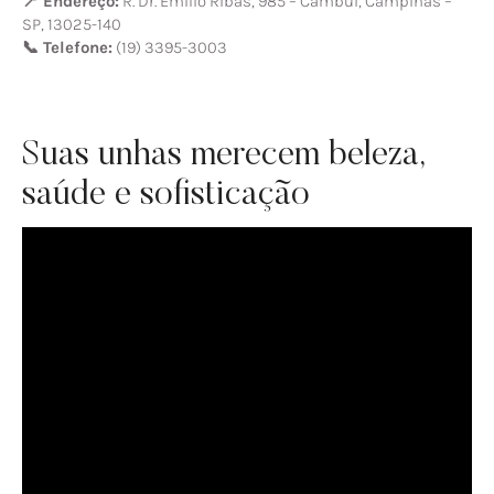
📍 Endereço:
R. Dr. Emílio Ribas, 985 – Cambuí, Campinas –
SP, 13025-140
📞 Telefone:
(19) 3395-3003
Suas unhas merecem beleza,
saúde e sofisticação