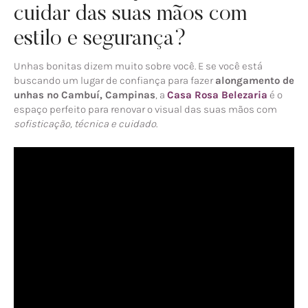
cuidar das suas mãos com
estilo e segurança?
Unhas bonitas dizem muito sobre você. E se você está
buscando um lugar de confiança para fazer
alongamento de
unhas no Cambuí, Campinas
, a
Casa Rosa Belezaria
é o
espaço perfeito para renovar o visual das suas mãos com
sofisticação, técnica e cuidado
.