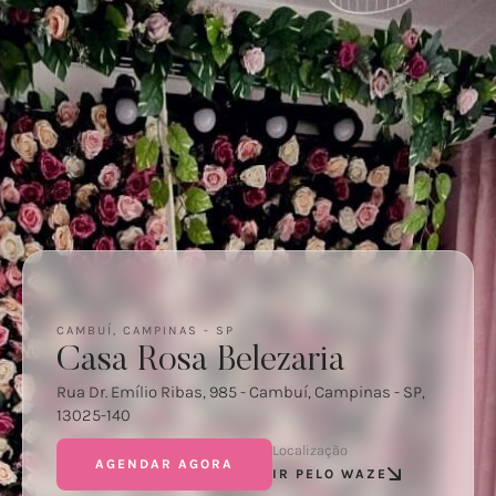
CAMBUÍ, CAMPINAS - SP
Casa Rosa Belezaria
Rua Dr. Emílio Ribas, 985 - Cambuí, Campinas - SP,
13025-140
Localização
AGENDAR AGORA
IR PELO WAZE