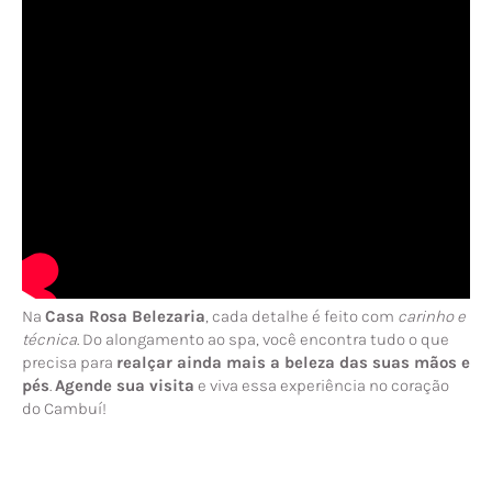
Na
Casa Rosa Belezaria
, cada detalhe é feito com
carinho e
técnica
. Do alongamento ao spa, você encontra tudo o que
precisa para
realçar ainda mais a beleza das suas mãos e
pés
.
Agende sua visita
e viva essa experiência no coração
do Cambuí!