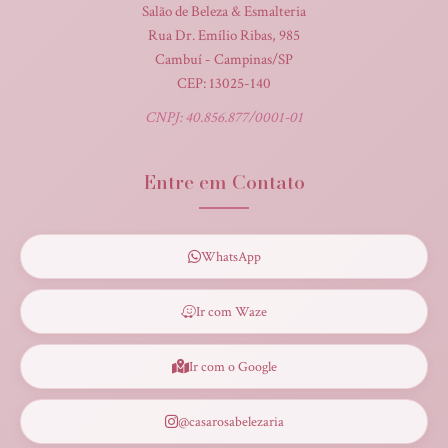
Salão de Beleza & Esmalteria
Rua Dr. Emílio Ribas, 985
Cambuí - Campinas/SP
CEP: 13025-140
CNPJ: 40.856.877/0001-01
Entre em Contato
WhatsApp
Ir com Waze
Ir com o Google
@casarosabelezaria