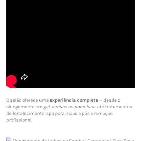
O salão oferece uma
experiência completa
— desde o
alongamento em
gel, acrílico ou porcelana
, até tratamentos
de fortalecimento, spa para mãos e pés e remoção
profissional.